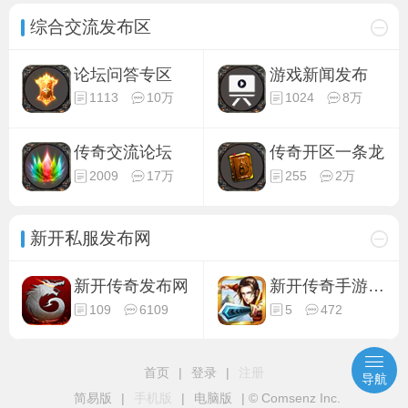
综合交流发布区
论坛问答专区
游戏新闻发布
1113
10万
1024
8万
传奇交流论坛
传奇开区一条龙
2009
17万
255
2万
新开私服发布网
新开传奇发布网
新开传奇手游发布
109
6109
5
472
首页
|
登录
|
注册
导航
简易版
|
手机版
|
电脑版
|
© Comsenz Inc.