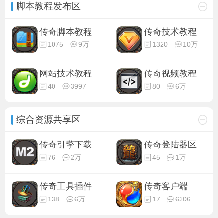
脚本教程发布区
传奇脚本教程
传奇技术教程
1075
9万
1320
10万
网站技术教程
传奇视频教程
40
3997
80
6万
综合资源共享区
传奇引擎下载
传奇登陆器区
76
2万
45
1万
传奇工具插件
传奇客户端
138
6万
17
6306