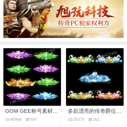
GOM GEE称号素材 整套头顶超炫动态称号素材 PNG格式
多款漂亮的传奇爵位称号素材二
40956
597
25275
351