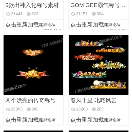
5款出神入化称号素材
GOM GEE霸气称号素材 (PNG格式)动态素材免费版
21441
208
31151
394
点击重新加载
点击重新加载
趣游论坛
趣游论坛
2016-11-5
2017-9-22
两个漂亮的传奇称号 君临天下(PNG格式)
春风十里 叱咤风云 步步生花等6款动态称号素材(PNG格式)
26990
386
18203
209
点击重新加载
点击重新加载
趣游论坛
趣游论坛
2018-7-14
2018-11-22