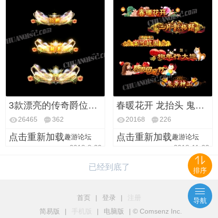
3款漂亮的传奇爵位称号素材一(PNG格式)
春暖花开 龙抬头 鬼斧神工等6款动态称号素材(PNG格式)
26465
362
20168
226
点击重新加载
点击重新加载
趣游论坛
趣游论坛
2018-8-29
2018-11-22
已经到底了
排序
首页
|
登录
|
注册
导航
简易版
|
手机版
|
电脑版
|
© Comsenz Inc.