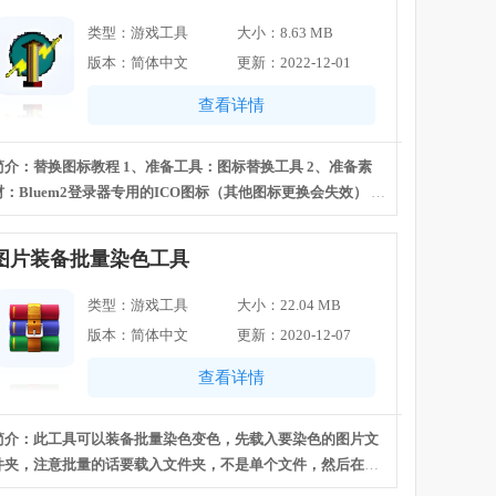
1，如果不改的话进游戏会读不出来的，改完之后重新配置一
类型：游戏工具
大小：8.63 MB
下登录器就可以了。
版本：简体中文
更新：2022-12-01
查看详情
简介：替换图标教程 1、准备工具：图标替换工具 2、准备素
材：Bluem2登录器专用的ICO图标（其他图标更换会失效） 打
开登录器-点击MAINICON-点击更换图标-选择图标文件 生成
OK。更换后的登录器对报毒等互不影响，所有功能都OK。
图片装备批量染色工具
类型：游戏工具
大小：22.04 MB
版本：简体中文
更新：2020-12-07
查看详情
简介：此工具可以装备批量染色变色，先载入要染色的图片文
件夹，注意批量的话要载入文件夹，不是单个文件，然后在右
边明亮度、饱和度和颜色，调好之后点输入，然后选择要输出