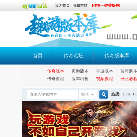
设为首页
收藏本站
[传奇一键替换包]
首页
传奇论坛
传奇版本库
传奇版本
页游版本
手游版本
传奇脚
传奇教程
版本出售
视频教程
开区教
热搜:
1.76
1.
帖子
搜
索