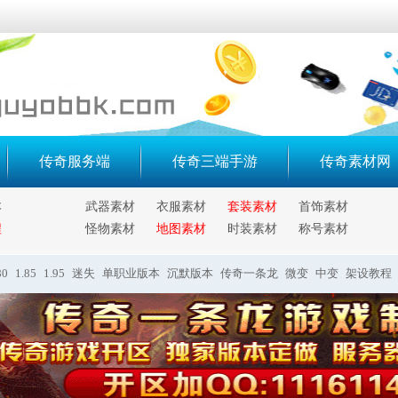
传奇服务端
传奇三端手游
传奇素材网
本
武器素材
衣服素材
套装素材
首饰素材
程
怪物素材
地图素材
时装素材
称号素材
80
1.85
1.95
迷失
单职业版本
沉默版本
传奇一条龙
微变
中变
架设教程