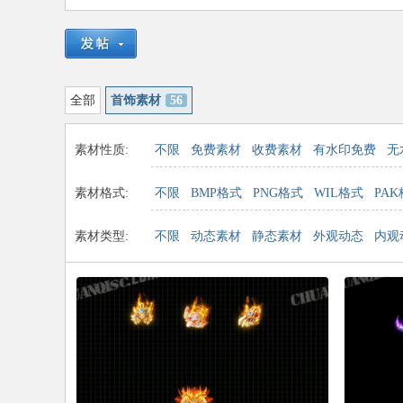
趣
»
›
›
全部
首饰素材
56
素材性质:
不限
免费素材
收费素材
有水印免费
无
素材格式:
不限
BMP格式
PNG格式
WIL格式
PA
游
素材类型:
不限
动态素材
静态素材
外观动态
内观
论