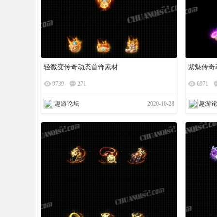
轻微变传奇动态首饰素材
紫魅传奇
9739
271
6971
坛
趣游论坛
趣游
2020-10-28