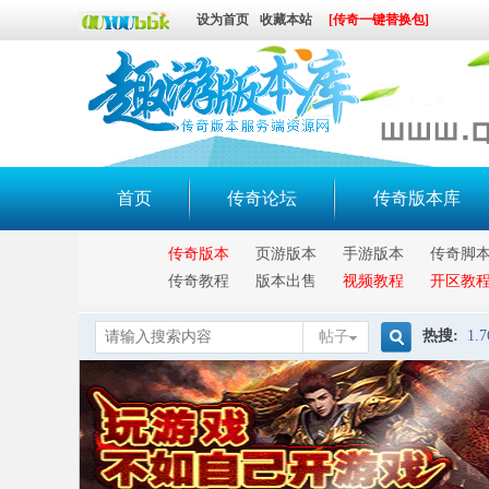
设为首页
收藏本站
[传奇一键替换包]
首页
传奇论坛
传奇版本库
传奇版本
页游版本
手游版本
传奇脚
传奇教程
版本出售
视频教程
开区教
热搜:
1.7
帖子
搜
索