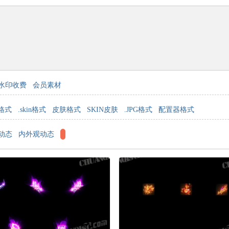
水印收费
会员素材
K格式
.skin格式
皮肤格式
SKIN皮肤
.JPG格式
配置器格式
动态
内外观动态