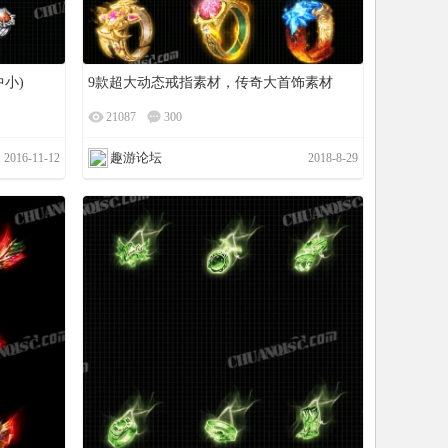
小)
9款超大动态戒指素材，传奇大首饰素材
21087
300
趣游论坛
2016-11-12
2018-8-29