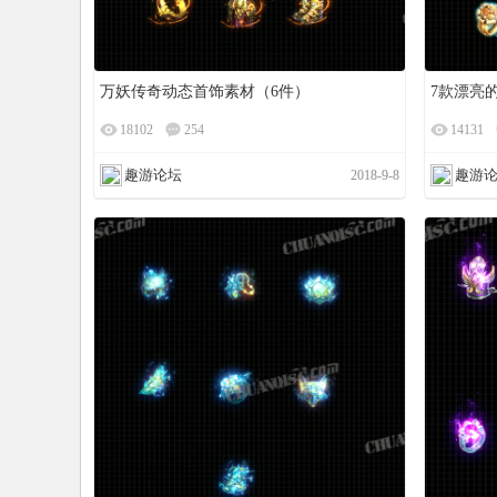
万妖传奇动态首饰素材（6件）
7款漂亮
18102
254
14131
趣游论坛
趣游
2018-9-8