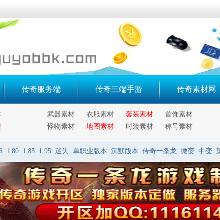
传奇服务端
传奇三端手游
传奇素材网
本
武器素材
衣服素材
套装素材
首饰素材
程
怪物素材
地图素材
时装素材
称号素材
6
1.80
1.85
1.95
迷失
单职业版本
沉默版本
传奇一条龙
微变
中变