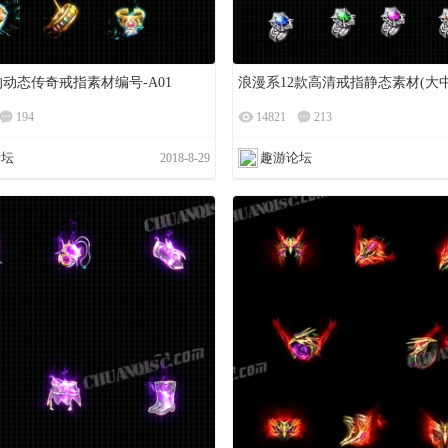
的动态传奇戒指素材编号-A01
浪漫系12款高清戒指静态素材(大中
194
14821
213
论坛
趣游论坛
2018-8-29