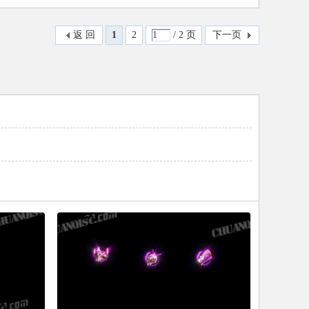
返 回
1
2
/ 2 页
下一页