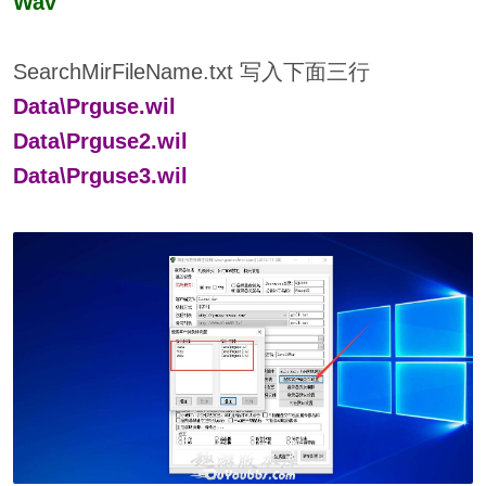
Wav
SearchMirFileName.txt 写入下面三行
Data\Prguse.wil
Data\Prguse2.wil
Data\Prguse3.wil