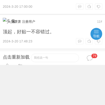
2024-3-20 17:00:00
风萧萧
注册用户
11
#
顶起，好贴一不容错过。
导航
2024-3-20 17:48:23
79
小老虎
注册用户
12
#
点击重新加载
我也说一句
我是个凑数的。。。
2024-3-20 18:05:42
痛并快乐着
注册用户
13
#
围观 围观 沙发在哪里！！！