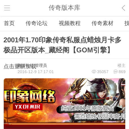
传奇版本库
首页
传奇论坛
视频教程
传奇素材
2001年1.70印象传奇私服点蜡烛月卡多
极品开区版本_藏经阁【GOM引擎】
趣游论坛
管理员
楼主
点击重新加载
2016-12-9 17:17:01
35057
869