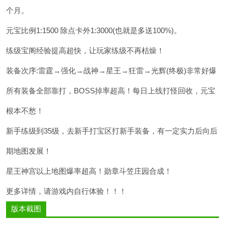
个月。
元宝比例1:1500 除点卡外1:3000(也就是多送100%)。
练级宝阁经验提高超快，让玩家练级不再枯燥！
装备次序:雷霆→强化→战神→星王→狂雷→光辉(终极)非常好爆
所有装备全部靠打，BOSS掉率超高！每日上线打怪回收，元宝
根本不愁！
新手练级到35级，去新手打宝区打新手装备，有一定实力后向后
期地图发展！
星王神宫以上地图爆率超高！勋章斗笠庄园合成！
更多详情，请游戏内自行体验！！！
版本截图