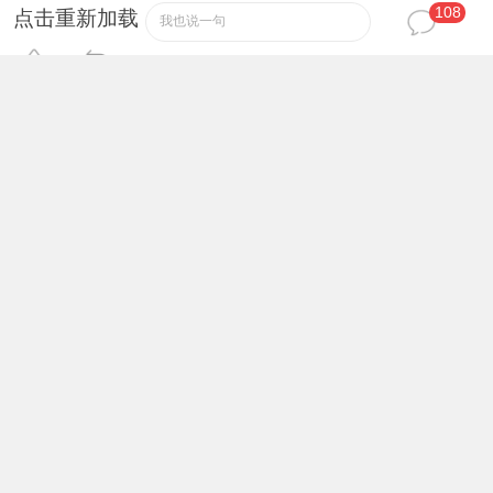
108
粉红色的回忆
注册用户
12
#
点击重新加载
我也说一句
我擦！我要沙发！
2024-3-18 15:20:33
小舒航
注册用户
13
#
啥玩应呀
2024-3-18 15:23:19
951951
注册用户
14
#
说的真有道理啊！
2024-3-18 16:01:40